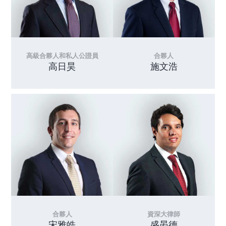
高級合夥人和私人公證員
合夥人
高日昊
施文浩
合夥人
資深大律師
宋雅皓
盛晏德