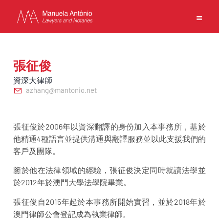
EN
PT
中文
張征俊
資深大律師
azhang@mantonio.net
主頁
業務
張征俊於2006年以資深翻譯的身份加入本事務所，基於
團隊
他精通4種語言並提供溝通與翻譯服務並以此支援我們的
客戶及團隊。
新聞
事務所
鑒於他在法律領域的經驗，張征俊決定同時就讀法學並
聯繫方式
於2012年於澳門大學法學院畢業。
使用條款
張征俊自2015年起於本事務所開始實習，並於2018年於
私隱政策
澳門律師公會登記成為執業律師。