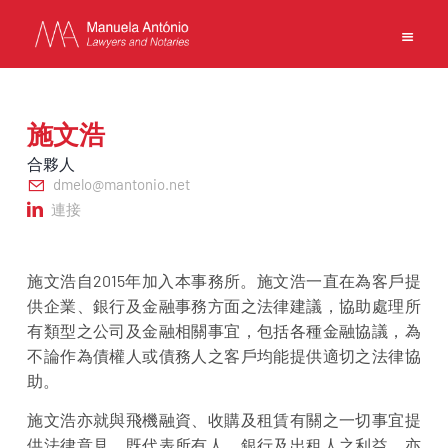
EN
PT
中文
施文浩
合夥人
dmelo@mantonio.net
連接
主頁
業務
團隊
施文浩自2015年加入本事務所。施文浩一直在為客戶提
供企業、銀行及金融事務方面之法律建議，協助處理所
新聞
有類型之公司及金融相關事宜，包括各種金融協議，為
事務所
不論作為債權人或債務人之客戶均能提供適切之法律協
聯繫方式
助。
使用條款
施文浩亦就與飛機融資、收購及租賃有關之一切事宜提
私隱政策
供法律意見，既代表所有人、銀行及出租人之利益，亦