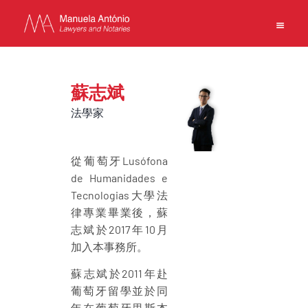
EN
PT
中文
蘇志斌
法學家
主頁
從葡萄牙Lusófona
業務
de Humanidades e
團隊
Tecnologias大學法
律專業畢業後，蘇
新聞
志斌於2017年10月
事務所
加入本事務所。
聯繫方式
使用條款
蘇志斌於2011年赴
葡萄牙留學並於同
私隱政策
年在葡萄牙里斯本