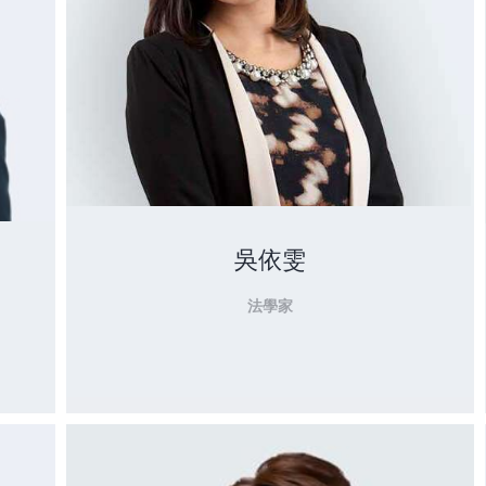
吳依雯
法學家