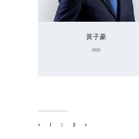
黃子豪
律師
<
1
2
3
>