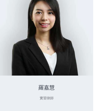
羅嘉慧
實習律師