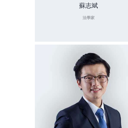
蘇志斌
法學家