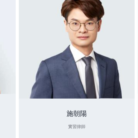
施朝陽
實習律師