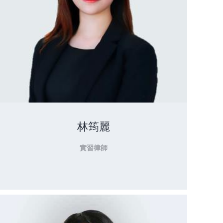
林筠麗
實習律師