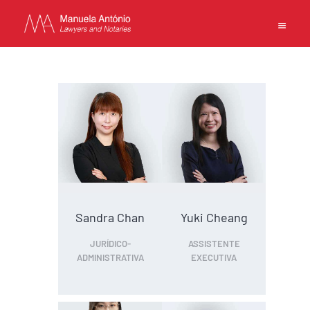
EN
PT
中文
INÍCIO
COMPETÊNCIAS
EQUIPA
ESCRITÓRIO
Sandra Chan
Yuki Cheang
CONTACTOS
JURÍDICO-
ASSISTENTE
POLÍTICA DE PRIVACIDADE
ADMINISTRATIVA
EXECUTIVA
TERMOS DE UTILIZAÇÃO