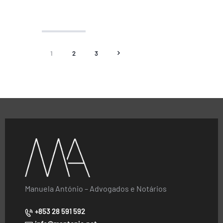
1
2
3
>
Manuela António – Advogados e Notários
+853 28 591 592