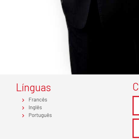
C
Línguas
Francês
Inglês
Português