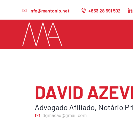
info@mantonio.net
+853 28 591 592
DAVID AZE
Advogado Afiliado, Notário Pr
dgmacau@gmail.com