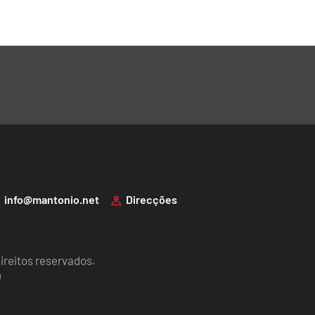
info@mantonio.net
Direcções
ireitos reservados.
O