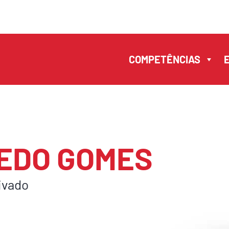
INÍCIO
COMPETÊNCIAS
COMPETÊNCIAS
EQUIPA
EN
PT
中文
ESCRITÓRIO
CONTACTOS
POLÍTICA DE
VEDO GOMES
PRIVACIDADE
ivado
TERMOS DE
UTILIZAÇÃO