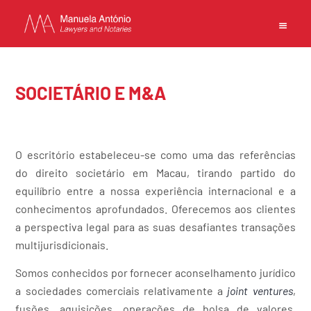
EN
PT
中文
SOCIETÁRIO E M&A
INÍCIO
O escritório estabeleceu-se como uma das referências
do direito societário em Macau, tirando partido do
COMPETÊNCIAS
equilíbrio entre a nossa experiência internacional e a
EQUIPA
conhecimentos aprofundados. Oferecemos aos clientes
ESCRITÓRIO
a perspectiva legal para as suas desafiantes transações
CONTACTOS
multijurisdicionais.
POLÍTICA DE PRIVACIDADE
Somos conhecidos por fornecer aconselhamento jurídico
TERMOS DE UTILIZAÇÃO
a sociedades comerciais relativamente a
joint venture
s
,
fusões, aquisições, operações de bolsa de valores,