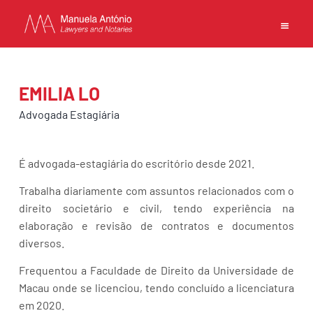
EN
PT
中文
EMILIA LO
Advogada Estagiária
INÍCIO
É advogada-estagiária do escritório desde 2021.
COMPETÊNCIAS
Trabalha diariamente com assuntos relacionados com o
EQUIPA
direito societário e civil, tendo experiência na
ESCRITÓRIO
elaboração e revisão de contratos e documentos
CONTACTOS
diversos.
POLÍTICA DE PRIVACIDADE
Frequentou a Faculdade de Direito da Universidade de
TERMOS DE UTILIZAÇÃO
Macau onde se licenciou, tendo concluído a licenciatura
em 2020.