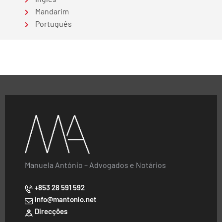
Mandarim
Português
Manuela António – Advogados e Notários
+853 28 591 592
info@mantonio.net
Direcções