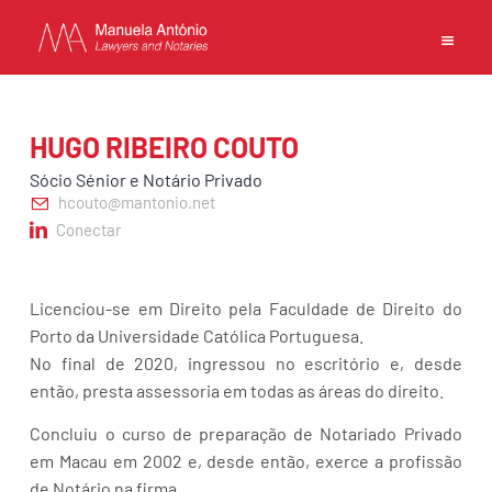
EN
PT
中文
HUGO RIBEIRO COUTO
Sócio Sénior e Notário Privado
hcouto@mantonio.net
Conectar
INÍCIO
COMPETÊNCIAS
EQUIPA
Licenciou-se em Direito pela Faculdade de Direito do
Porto da Universidade Católica Portuguesa.
ESCRITÓRIO
No final de 2020, ingressou no escritório e, desde
CONTACTOS
então, presta assessoria em todas as áreas do direito.
POLÍTICA DE PRIVACIDADE
Concluiu o curso de preparação de Notariado Privado
TERMOS DE UTILIZAÇÃO
em Macau em 2002 e, desde então, exerce a profissão
de Notário na firma.