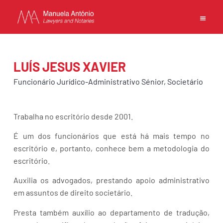
EN
PT
中文
LUÍS JESUS XAVIER
Funcionário Jurídico-Administrativo Sénior, Societário
INÍCIO
Trabalha no escritório desde 2001.
COMPETÊNCIAS
É um dos funcionários que está há mais tempo no
EQUIPA
escritório e, portanto, conhece bem a metodologia do
ESCRITÓRIO
escritório.
CONTACTOS
Auxilia os advogados, prestando apoio administrativo
POLÍTICA DE PRIVACIDADE
em assuntos de direito societário.
TERMOS DE UTILIZAÇÃO
Presta também auxílio ao departamento de tradução,