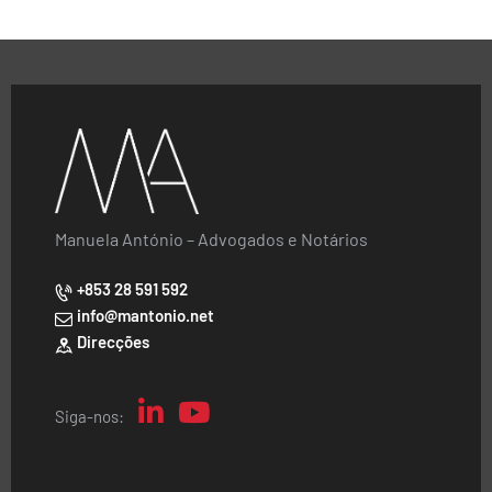
Manuela António – Advogados e Notários
+853 28 591 592
info@mantonio.net
Direcções
Siga-nos: