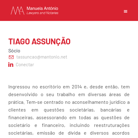
EN
PT
中文
TIAGO ASSUNÇÃO
Sócio
tassuncao@mantonio.net
Conectar
INÍCIO
COMPETÊNCIAS
EQUIPA
Ingressou no escritório em 2014 e, desde então, tem
desenvolvido o seu trabalho em diversas áreas de
ESCRITÓRIO
prática. Tem-se centrado no aconselhamento jurídico a
CONTACTOS
clientes em questões societárias, bancárias e
POLÍTICA DE PRIVACIDADE
financeiras, assessorando em todas as questões de
TERMOS DE UTILIZAÇÃO
societário e financeiro, incluindo reestruturações
societárias, emissão de dívida e diversos acordos