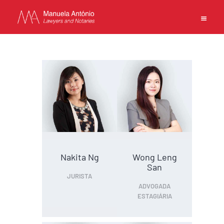
EN
PT
中文
INÍCIO
COMPETÊNCIAS
EQUIPA
ESCRITÓRIO
Nakita Ng
Wong Leng
San
CONTACTOS
JURISTA
POLÍTICA DE PRIVACIDADE
ADVOGADA
ESTAGIÁRIA
TERMOS DE UTILIZAÇÃO