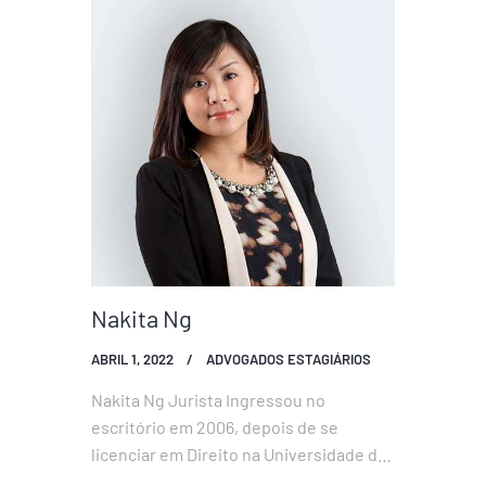
Supervisiona directamente uma equipa
de mais de 30 pessoas que são o
suporte constante dos advogados e
dos notários do escritório.…
Nakita Ng
ABRIL 1, 2022
ADVOGADOS ESTAGIÁRIOS
Nakita Ng Jurista Ingressou no
escritório em 2006, depois de se
licenciar em Direito na Universidade de
Macau, tendo iniciado o seu estágio em