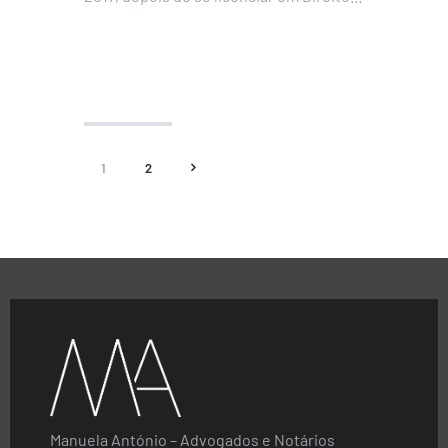
pela Universidade Lusófona de
Humanidades e Tecnologias, em
Portugal. Iniciou os seus estudos em
Portugal frequentando um curso de
língua portuguesa na Universidade…
1
2
>
Manuela António – Advogados e Notários