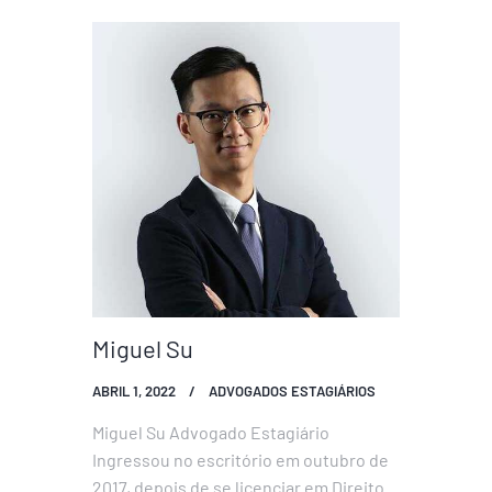
assuntos relacionados com o direito
societário e civil, tendo experiência na
elaboração e revisão de contratos e
documentos diversos. Frequentou a
Faculdade de Direito da Universidade
de…
Miguel Su
ABRIL 1, 2022
ADVOGADOS ESTAGIÁRIOS
Miguel Su Advogado Estagiário
Ingressou no escritório em outubro de
2017, depois de se licenciar em Direito