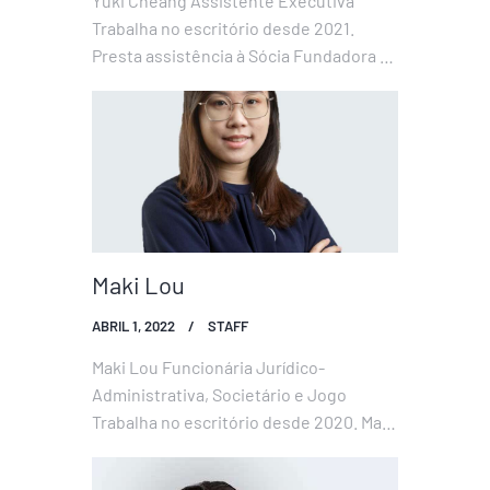
Yuki Cheang Assistente Executiva
Trabalha no escritório desde 2021.
Presta assistência à Sócia Fundadora e
aos demais advogados em todos os
assuntos que necessários ou
convenientes para que possam prestar
a melhor assistência aos nossos
clientes. Experiência Profissional 2021
até…
Maki Lou
ABRIL 1, 2022
STAFF
Maki Lou Funcionária Jurídico-
Administrativa, Societário e Jogo
Trabalha no escritório desde 2020. Maki
auxilia os advogados do escritório,
fornecendo-lhes apoio administrativo