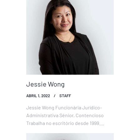
em relação a questões societárias e de
jogos. Este apoio é fundamental para
que os advogados disponham de
todos…
Jessie Wong
ABRIL 1, 2022
STAFF
Jessie Wong Funcionária Jurídico-
Administrativa Sénior, Contencioso
Trabalha no escritório desde 1999.
Auxilia os advogados do escritório com
os processos judiciais. O seu apoio é