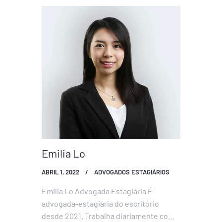
de 2022, inscreveu-se como advogada-
estagiária na Associação dos
Advogados de Macau, exercendo
funções desde então. Tem experiência
na elaboração e revisão de contratos,…
Emilia Lo
ABRIL 1, 2022
ADVOGADOS ESTAGIÁRIOS
Emilia Lo Advogada Estagiária É
advogada-estagiária do escritório
desde 2021. Trabalha diariamente com