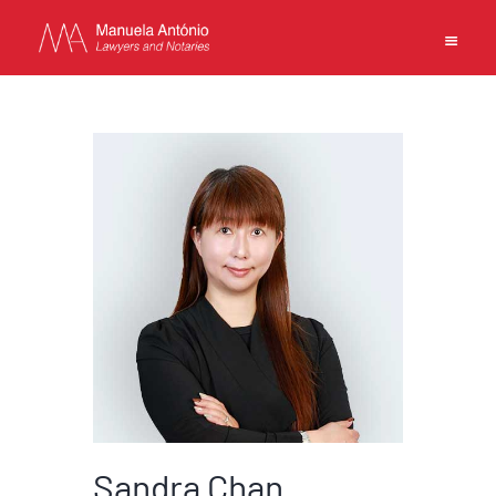
EN
PT
中文
INÍCIO
COMPETÊNCIAS
EQUIPA
ESCRITÓRIO
CONTACTOS
POLÍTICA DE PRIVACIDADE
TERMOS DE UTILIZAÇÃO
Sandra Chan