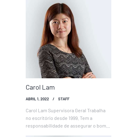
advogados do escritório, prestando
apoio administrativo. Este apoio é
fundamental para que os advogados
disponham de todos os meios
necessários para prestar o melhor
aconselhamento…
Carol Lam
ABRIL 1, 2022
STAFF
Carol Lam Supervisora Geral Trabalha
no escritório desde 1999. Tem a
responsabilidade de assegurar o bom
funcionamento do escritório.