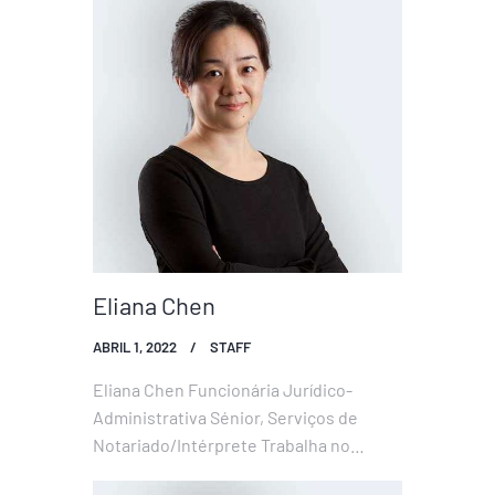
fundamental para que os advogados
não perdem um prazo e estejam sempre
a par dos processos…
Eliana Chen
ABRIL 1, 2022
STAFF
Eliana Chen Funcionária Jurídico-
Administrativa Sénior, Serviços de
Notariado/Intérprete Trabalha no
escritório desde 2008. Auxilia os