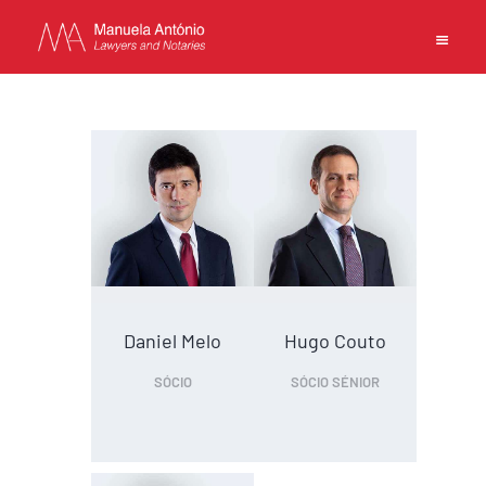
EN
PT
中文
INÍCIO
COMPETÊNCIAS
EQUIPA
ESCRITÓRIO
Daniel Melo
Hugo Couto
CONTACTOS
SÓCIO
SÓCIO SÉNIOR
POLÍTICA DE PRIVACIDADE
TERMOS DE UTILIZAÇÃO