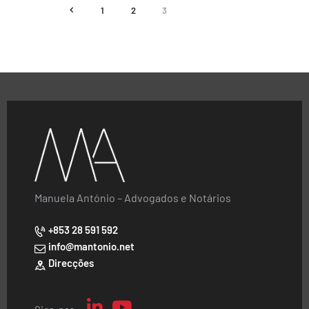
<
1
2
3
Manuela António – Advogados e Notários
+853 28 591 592
info@mantonio.net
Direcções